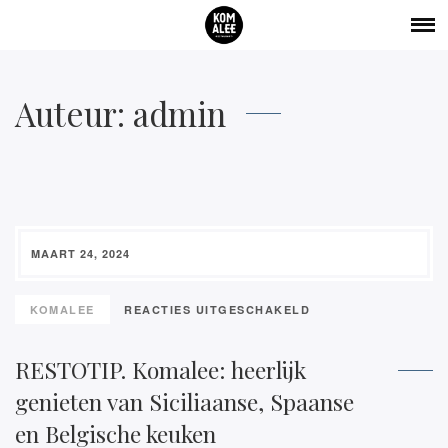
Auteur:
admin
MAART 24, 2024
VOOR
KOMALEE
REACTIES UITGESCHAKELD
RESTOTIP.
KOMALEE:
RESTOTIP. Komalee: heerlijk
HEERLIJK
genieten van Siciliaanse, Spaanse
GENIETEN
VAN
en Belgische keuken
SICILIAANSE,