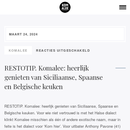
MAART 24, 2024
VOOR
KOMALEE
REACTIES UITGESCHAKELD
RESTOTIP.
KOMALEE:
RESTOTIP. Komalee: heerlijk
HEERLIJK
genieten van Siciliaanse, Spaanse
GENIETEN
VAN
en Belgische keuken
SICILIAANSE,
SPAANSE
EN
RESTOTIP. Komalee: heerlijk genieten van Siciliaanse, Spaanse en
BELGISCHE
Belgische keuken. Voor wie niet vertrouwd is met het Halse dialect
KEUKEN
klinkt Komalee misschien als één of andere exotische naam, maar in
feite is het dialect voor ‘Kom hier’. Voor uitbater Anthony Pavone (41)